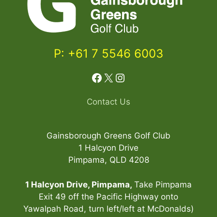
P: +61 7 5546 6003
Facebook
X
Instagram
Contact Us
Gainsborough Greens Golf Club
1 Halcyon Drive
Pimpama, QLD 4208
1 Halcyon Drive, Pimpama,
Take Pimpama
Exit 49 off the Pacific Highway onto
Yawalpah Road, turn left/left at McDonalds)
Item added to cart.
Checkout